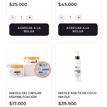
$25.000
$45.000
−
+
−
+
AGREGAR A LA
BOLSA
NIKOLS GEL CAPILAR
NIKOLS ACEITE DE COCO
MÁXIMA FIJACIÓN
NIKOLS
$17.000
$39.900